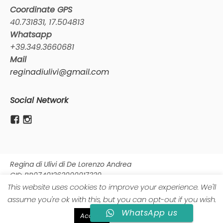
Coordinate GPS
40.731831, 17.504813
Whatsapp
+39.349.3660681
Mail
reginadiulivi@gmail.com
Social Network
Regina di Ulivi di De Lorenzo Andrea
CIS: BR07401262000017329
CIN: IT074012B400025405
This website uses cookies to improve your experience. We'll
C.F. DLRNDR82T03F205Y /// Partita IVA 09769380966
assume you're ok with this, but you can opt-out if you wish.
Contrada Vigna Vecchia - Ostuni (Br)
WhatsApp us
Read More
Accept
©2026 Luca Magdalone Design