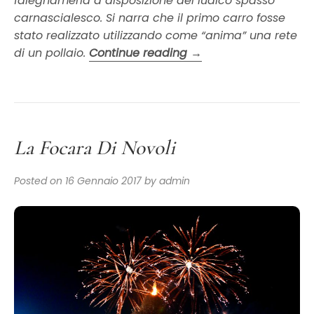
falegnameria a disposizione del ludico spasso
carnascialesco. Si narra che il primo carro fosse
stato realizzato utilizzando come “anima” una rete
“Carnevale
di un pollaio.
Continue reading
→
di
Putignano”
La Focara Di Novoli
Posted on
16 Gennaio 2017
by
admin