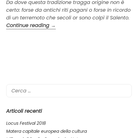
Da dove questa tradizione tragga origine non è
certo: forse da antichi riti pagani o forse in ricordo
di un terremoto che secoli or sono colpì il Salento.
“La
Continue reading
→
Focara
di
Novoli”
Ricerca
per:
Articoli recenti
Locus Festival 2018
Matera capitale europea della cultura